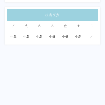
担当医表
月
火
水
木
金
土
日
中島
中島
中島
中橋
中橋
中島
／