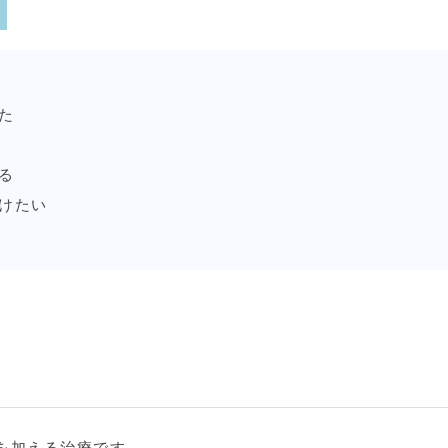
た
る
けたい
を加える治療です。