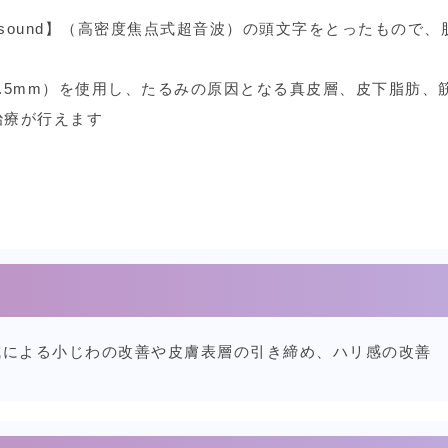
cused Ultrasound】（高密度焦点式超音波）の頭文字をとっ
m、4.5mm）を使用し、たるみの原因となる真皮層、皮下脂
治療が行えます
成による小じわの改善や皮膚表層の引き締め、ハリ感の改善