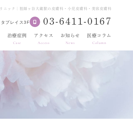
リニック｜祖師ヶ谷大蔵駅の皮膚科・小児皮膚科・美容皮膚科
03-6411-0167
ヌタプレイス3F
表
治療症例
アクセス
お知らせ
医療コラム
Case
Access
News
Column