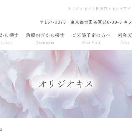
オリジオキス｜世田谷スキンケアク
〒157-0073
東京都世田谷区砧6-39-3 キ
から探す
治療内容から探す
ご来院予定の方へ
料金
ymptom
Treatment
First Visit
Price
オリジオキス
ス